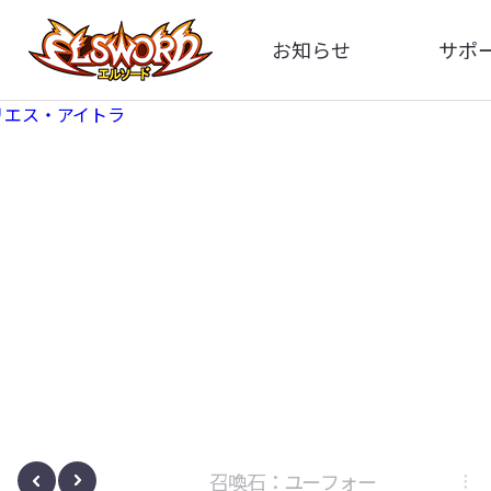
お知らせ
サポ
全体
FA
告知
お問い
アップデート
イメ
イベント
動
ボサノヴァ
召喚石：ユーフォー