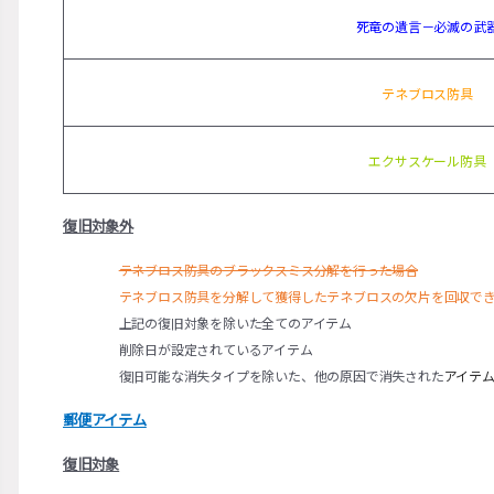
死竜の遺言－必滅の武
テネブロス防具
エクサスケール防具
復旧対象外
テネブロス防具のブラックスミス分解を行った場合
テネブロス防具を分解して獲得したテネブロスの欠片を回収で
上記の復旧対象を除いた全てのアイテム
削除日が設定されているアイテム
復旧可能な消失タイプを除いた、他の原因で消失された
アイテ
郵便アイテム
復旧対象