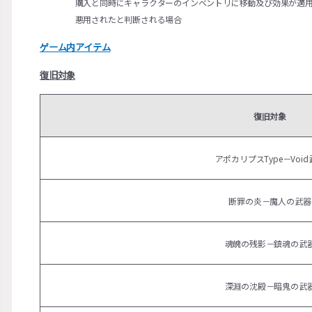
購入と同時にキャラクターのインベントリに移動及び効果が適
悪用されたと判断される場合
ゲーム内アイテム
復旧対象
復旧対象
アポカリプスType－Void
断罪の炎－魔人の武器
魂魄の残影－鎮魂の武
深淵の沈殿－暗鬼の武