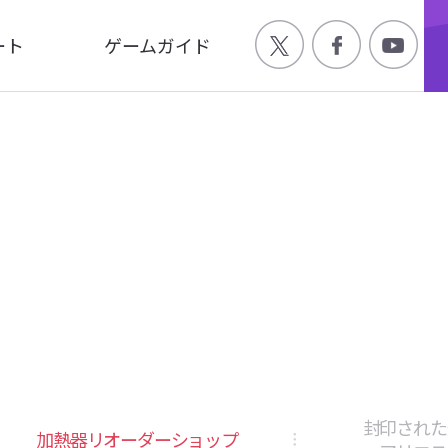
ート
ゲームガイド
Q
ゲーム特徴
合わせ
世界観
ージ
キャラクター
画
封印された
加熱器リオーダーショップ