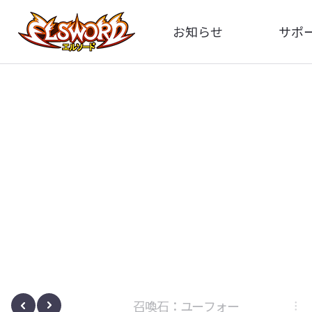
お知らせ
サポ
全体
FA
告知
お問い
アップデート
イメ
イベント
動
ボサノヴァ
召喚石：ユーフォー