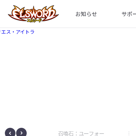
お知らせ
サポ
全体
FA
告知
お問い
アップデート
イメ
イベント
動
ボサノヴァ
召喚石：ユーフォー