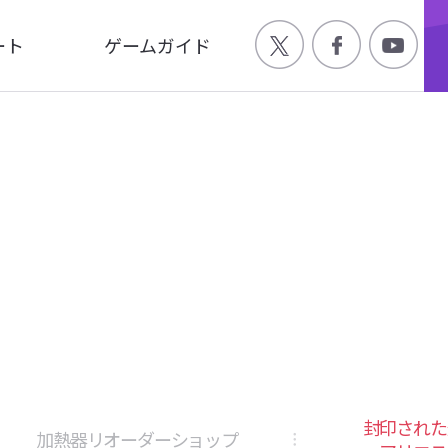
ート
ゲームガイド
Q
ゲーム特徴
合わせ
世界観
ージ
キャラクター
画
封印された
加熱器リオーダーショップ