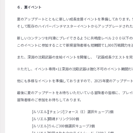
６．夏イベント
夏のアップデートとともに新しい成長支援イベントを準備しております。
そして既存のハイパーパンチマスターイベントからアップグレードされた
新しいコンテンツを円滑にプレイできるように共鳴度レベル２００以下の
このイベントに参加することで新規冒険者様も短期間で1,000万戦闘
また、深淵の沈殿武器の支給イベントを開催し、「武器成長クエストを完
※ただし、イベント専用+11深淵の沈殿武器は強化不可のイベント期間
他にも多様なイベントを準備しておりますので、2025年夏のアップデー
最後に夏のアップデートをお待ちいただいている冒険者の皆様に、プレイ
冒険者様のご参加をお待ちしております。
[ルリエル][チェンジ]フォース（E）選択キューブ1個
[ルリエル]闘魂ドリンク500個
[ルリエル]りんご300個選択キューブ3個
[ルリエル]祝福されたクロライトシード（10%）5個