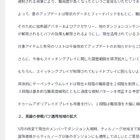
強制される現象により、難易度が高くなったというご意見もいただいてお
よって、夏のアップデートは現状のデータとフィードバックをもとに、難
そのために加熱器アバターおよびアクセサリー、他のダンジョンコンテン
が解除されるとバフの効果も解除されるようにし、現在活用されているス
対象アイテムと称号のリストは今後改めてアップデートのお知らせからご
さらに、今後もスイッチングプレイに関した調整範囲を順次拡大していく
もちろん、スイッチングプレイが制限されてもレイドプレイに困らないよ
具体的にサーペンティウムレイドは現在４段階の難易度を２段階を削除し
３段階は基本的な難易度緩和とともに過度な強制パターンを修正する予定
ドゥームアポリアレイドプレイも改善を行い、１段階は難易度を大幅に緩
２．英雄の参戦バフ適用地域の拡大
5月の改変で現在のメンバーでダンジョン入場時、ティルノーグ地域まで
冒険者様からティルノーグ以後のダンジョンにも適用してほしいとご意見