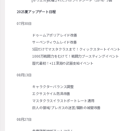
2025夏アップデート日程
07月30日
ドゥームアポリアレイド改善
サーペンティウムレイド改善
5回だけでマスタクラスまで！クィックスタートイベント
1000万戦闘力をむけて！戦闘力ブースティングイベント
歴代最初！+11深淵の武器支給イベント
08月13日
キャラクターバランス調整
エクサスケイル防具改善
マスタクラスイラストポートレート適用
巨人の領域/プレガスの迷宮/鋼鉄の城壁改善
08月27日
赤魔領新地域アットマラム