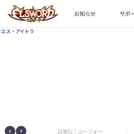
お知らせ
サポ
全体
FA
告知
お問い
アップデート
イメ
イベント
動
ボサノヴァ
召喚石：ユーフォー