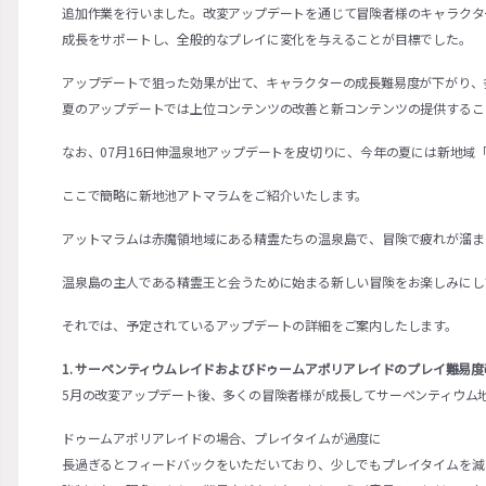
追加作業を行いました。改変アップデートを通じて冒険者様のキャラクタ
成長をサポートし、全般的なプレイに変化を与えることが目標でした。
アップデートで狙った効果が出て、キャラクターの成長難易度が下がり、
夏のアップデートでは上位コンテンツの改善と新コンテンツの提供するこ
なお、07月16日伸温泉地アップデートを皮切りに、今年の夏には新地域「
ここで簡略に新地池アトマラムをご紹介いたします。
アットマラムは赤魔領地域にある精霊たちの温泉島で、冒険で疲れが溜ま
温泉島の主人である精霊王と会うために始まる新しい冒険をお楽しみにし
それでは、予定されているアップデートの詳細をご案内したします。
1. サーペンティウムレイドおよびドゥームアポリアレイドのプレイ難易度
5月の改変アップデート後、多くの冒険者様が成長してサーペンティウム
ドゥームアポリアレイドの場合、プレイタイムが過度に
長過ぎるとフィードバックをいただいており、少しでもプレイタイムを減