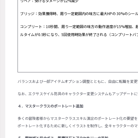
リペア：受けるダメージが12%減少
ブリッジ：効果獲得時、周り一定範囲内の味方に最大HPの 30%のシー
コンプリート：10秒間、周り一定範囲の味方の動作速度が15%増加
ルタイムが0.5秒になり、5回使用時効果が終了される（コンプリートバ
バランスおよび一部アイテムオプション調整とともに、自由に転職を変更
なお、エクサスケイル防具のキャラクター変更システムもアップデートに
４．マスタークラスのポートレート追加
多くの冒険者様からマスタークラススキル演出のポートレート化の要望を
ポートレート化するために新しくイラストを制作し、全キャラクターのマ
５．新地域と巨大ボス、新魔法石とアクセサリーの追加