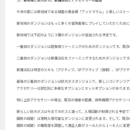
今年の夏には新地域である精霊の黄金郷「アットマラム」と新しいストー
新地域のダンジョンはもっと多くの冒険者様にプレイしていただくために
新地域では下記のように３種のダンジョンが追加される予定です。
一番目のダンジョンは経験値ファーミングのためのダンジョンです。既存
二番目のダンジョンは新魔法石をファーミングするためのダンジョンです
新魔法石は特定のスキル（アクティブ、SPアクティブ（強靭）、SPアク
最後の三番目のダンジョンは巨大ボスダンジョンで、新しいコンテンツア
アクセサリーは部位別に多様なオプションとセットオプションがあります
特に上衣アクセサリーの場合、既存の強者の配慮、排熱機関アクセサリー
新らしい巨大ボスは今までのボスと違って、入場回数が制限される予定で
鋼鉄の城壁）は常時入場可能なダンジョンに変更されます。そして、既存
鋼鉄の城壁）の難易度を調整して適正人数が３～６人から１～６人に変更