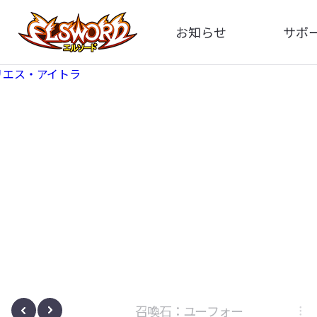
お知らせ
サポ
全体
FA
告知
お問い
アップデート
イメ
イベント
動
ボサノヴァ
召喚石：ユーフォー