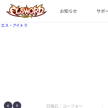
お知らせ
サポ
全体
FA
告知
お問い
アップデート
イメ
イベント
動
ボサノヴァ
召喚石：ユーフォー