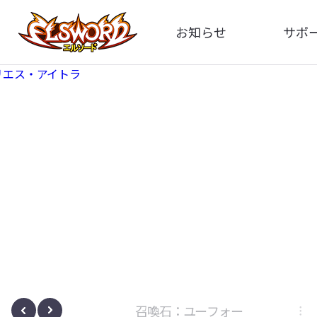
お知らせ
サポ
全体
FA
告知
お問い
アップデート
イメ
イベント
動
ボサノヴァ
召喚石：ユーフォー