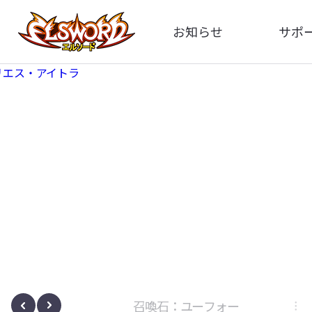
お知らせ
サポ
全体
FA
告知
お問い
アップデート
イメ
イベント
動
ボサノヴァ
召喚石：ユーフォー