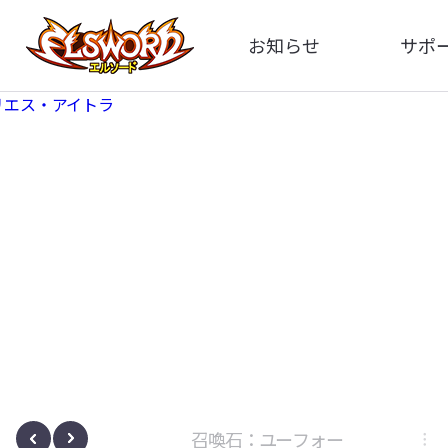
お知らせ
サポ
全体
FA
告知
お問い
アップデート
イメ
イベント
動
ボサノヴァ
召喚石：ユーフォー