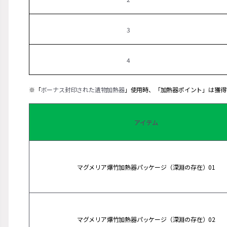
3
4
※「
ボーナス封印された遺物加熱器
」使用時、「加熱器ポイント」は獲得
アイテム
マグメリア爆竹加熱器パッケージ（深淵の存在）01
マグメリア爆竹加熱器パッケージ（深淵の存在）02