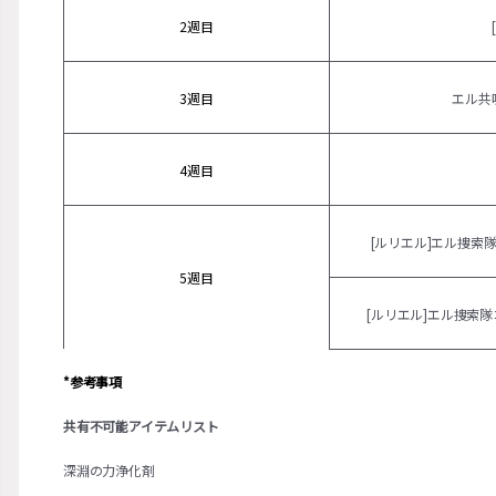
2週目
3週目
エル共
4週目
[ルリエル]エル捜索
5週目
[ルリエル]エル捜索
*参考事項
共有不可能アイテムリスト
深淵の力浄化剤