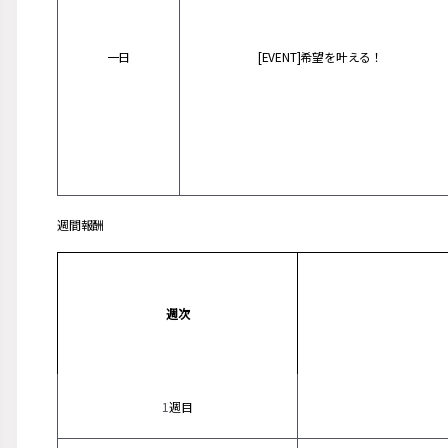
一日
[EVENT]希望を叶える！
週間報酬
週
次
1
週目