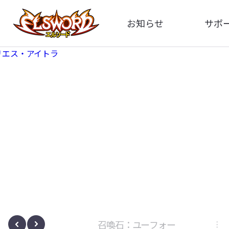
お知らせ
サポ
全体
FA
告知
お問い
アップデート
イメ
イベント
動
ボサノヴァ
召喚石：ユーフォー