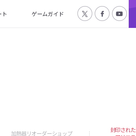
ート
ゲームガイド
Q
ゲーム特徴
合わせ
世界観
ージ
キャラクター
画
封印された
加熱器リオーダーショップ