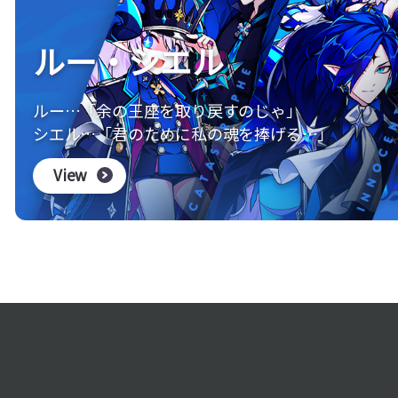
イズ_FANKIT
キャラクター_ラ
nload
Download
View