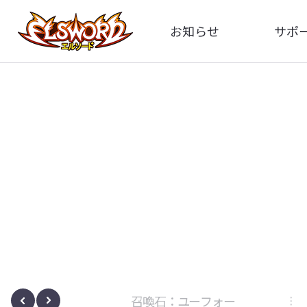
お知らせ
サポ
全体
FA
告知
お問い
アップデート
イメ
イベント
動
ボサノヴァ
召喚石：ユーフォー