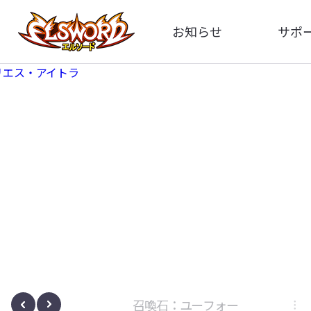
お知らせ
サポ
全体
FA
告知
お問い
アップデート
イメ
イベント
動
ボサノヴァ
召喚石：ユーフォー