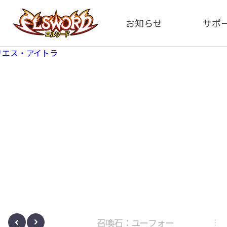
お知らせ
サポ
全体
FA
告知
お問い
アップデート
イメ
イベント
動
ボサノヴァ
召喚石：ユーフォー