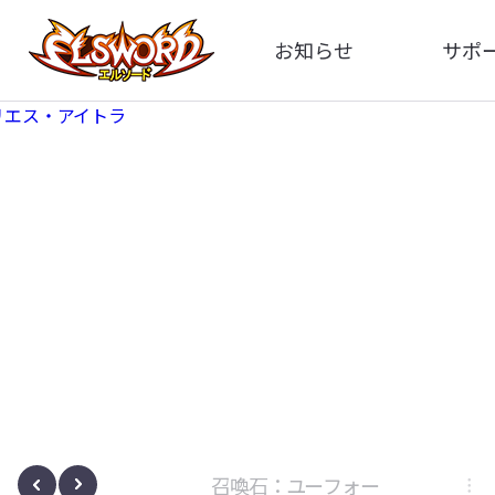
お知らせ
サポ
全体
FA
告知
お問い
アップデート
イメ
イベント
動
ボサノヴァ
召喚石：ユーフォー