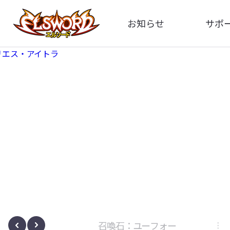
お知らせ
サポ
全体
FA
告知
お問い
アップデート
イメ
イベント
動
ボサノヴァ
召喚石：ユーフォー