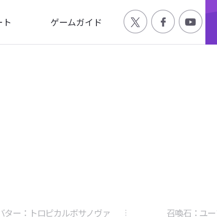
ート
ゲームガイド
Q
ゲーム特徴
合わせ
世界観
ージ
キャラクター
画
アバター：トロピカルボサノヴァ
召喚石：