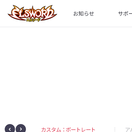
お知らせ
サポ
全体
FA
告知
お問い
アップデート
イメ
イベント
動
カスタム：ポートレート