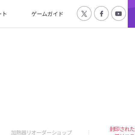
ート
ゲームガイド
Q
ゲーム特徴
合わせ
世界観
ージ
キャラクター
画
封印された
加熱器リオーダーショップ