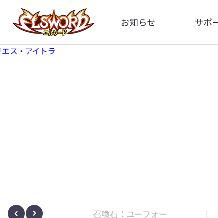
お知らせ
サポ
全体
FA
告知
お問い
アップデート
イメ
イベント
動
ボサノヴァ
召喚石：ユーフォー