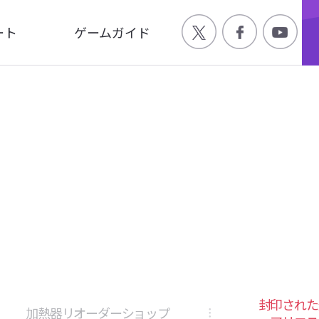
ート
ゲームガイド
Q
ゲーム特徴
合わせ
世界観
ージ
キャラクター
画
封印された
加熱器リオーダーショップ