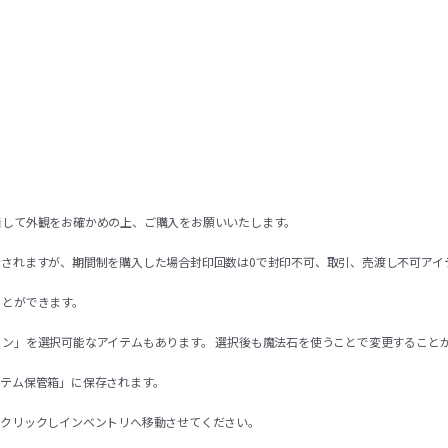
着して外観をお確かめの上、ご購入をお願いいたします。
示されますが、期間制を購入した場合封印回数は0で封印不可、取引、売渡し不可アイ
ことができます。
ョン」を選択可能なアイテムもあります。 選択後も魔法石を使うことで変更すること
イテム保管箱」に保存されます。
右クリックしインベントリへ移動させてください。