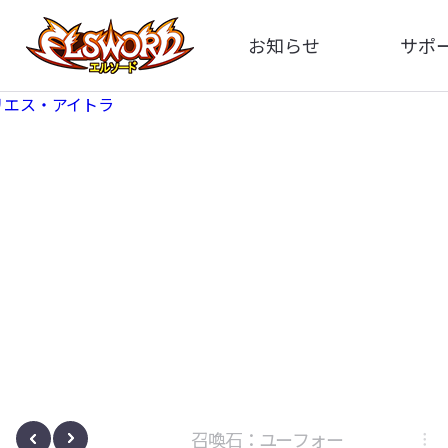
お知らせ
サポ
全体
FA
告知
お問い
アップデート
イメ
イベント
動
ボサノヴァ
召喚石：ユーフォー